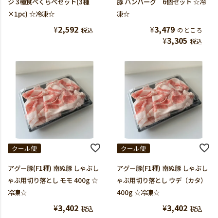
ジ 3種食べくらべセット(3種
豚 ハンバーグ 6個セット ☆冷
×1pc) ☆冷凍☆
凍☆
¥
2,592
¥
3,479
税込
のところ
¥
3,305
税込
クール便
クール便
アグー豚(F1種) 南ぬ豚 しゃぶし
アグー豚(F1種) 南ぬ豚 しゃぶし
ゃぶ用切り落とし モモ 400g ☆
ゃぶ用切り落とし ウデ（カタ）
冷凍☆
400g ☆冷凍☆
¥
3,402
¥
3,402
税込
税込