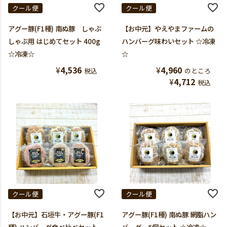
クール便
クール便
アグー豚(F1種) 南ぬ豚 しゃぶ
【お中元】やえやまファームの
しゃぶ用 はじめてセット 400g
ハンバーグ味わいセット ☆冷凍
☆冷凍☆
☆
¥
4,536
¥
4,960
税込
のところ
¥
4,712
税込
クール便
クール便
【お中元】石垣牛・アグー豚(F1
アグー豚(F1種) 南ぬ豚 網脂ハン