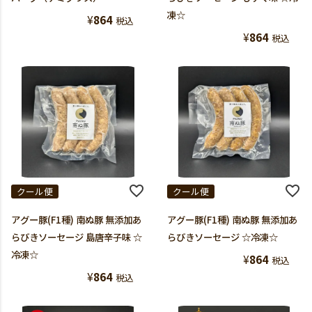
凍☆
¥
864
税込
¥
864
税込
クール便
クール便
アグー豚(F1種) 南ぬ豚 無添加あ
アグー豚(F1種) 南ぬ豚 無添加あ
らびきソーセージ 島唐辛子味 ☆
らびきソーセージ ☆冷凍☆
冷凍☆
¥
864
税込
¥
864
税込