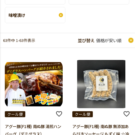
味噌漬け
63
件中
1
-
63
件表示
クール便
クール便
アグー豚(F1種) 南ぬ豚 湯煎ハン
アグー豚(F1種) 南ぬ豚 無添加あ
バーグ（デミグラス）
らびきソーセージ もずく味 ☆冷