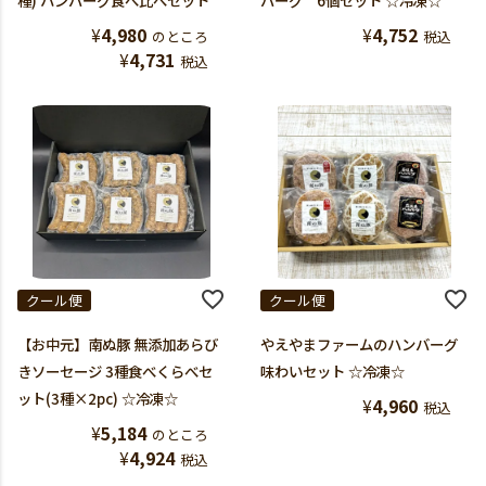
種) ハンバーグ食べ比べセット
バーグ 6個セット ☆冷凍☆
¥
4,980
¥
4,752
のところ
税込
¥
4,731
税込
クール便
クール便
【お中元】南ぬ豚 無添加あらび
やえやまファームのハンバーグ
きソーセージ 3種食べくらべセ
味わいセット ☆冷凍☆
ット(3種×2pc) ☆冷凍☆
¥
4,960
税込
¥
5,184
のところ
¥
4,924
税込