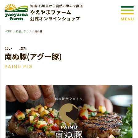
HOME
商品カテゴリ
南ぬ豚
ぱい
ぶた
南
ぬ
豚
(アグー豚)
PAINU PIG