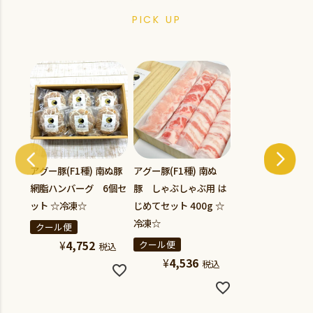
PICK UP
アグー豚(F1種) 南ぬ豚
アグー豚(F1種) 南ぬ
網脂ハンバーグ 6個セ
豚 しゃぶしゃぶ用 は
ット ☆冷凍☆
じめてセット 400g ☆
冷凍☆
クール便
¥
4,752
クール便
税込
¥
4,536
税込