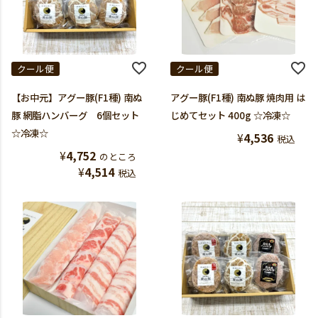
クール便
クール便
【お中元】アグー豚(F1種) 南ぬ
アグー豚(F1種) 南ぬ豚 焼肉用 は
豚 網脂ハンバーグ 6個セット
じめてセット 400g ☆冷凍☆
☆冷凍☆
¥
4,536
税込
¥
4,752
のところ
¥
4,514
税込