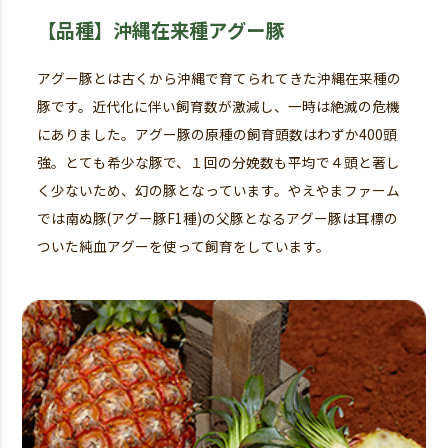
【品種】沖縄在来種アグー豚
アグー豚とは古くから沖縄で育てられてきた沖縄在来種の
豚です。近代化に伴い飼育数が激減し、一時は絶滅の危機
にありました。アグー豚の原種の飼育頭数はわずか400頭
強。とても希少な豚で、１回の分娩数も平均で４頭と著し
く少ないため、幻の豚となっています。やえやまファーム
では南ぬ豚(アグー豚F1種)の父豚となるアグー豚は耳標の
ついた純血アグーを使って飼育をしています。