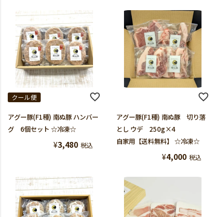
クール便
アグー豚(F1種) 南ぬ豚 ハンバー
アグー豚(F1種) 南ぬ豚 切り落
グ 6個セット ☆冷凍☆
とし ウデ 250g×4
自家用【送料無料】 ☆冷凍☆
¥
3,480
税込
¥
4,000
税込