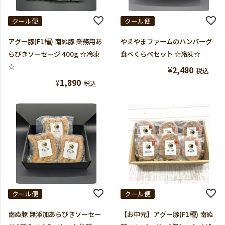
クール便
クール便
アグー豚(F1種) 南ぬ豚 業務用あ
やえやまファームのハンバーグ
らびきソーセージ 400g ☆冷凍
食べくらべセット ☆冷凍☆
☆
¥
2,480
税込
¥
1,890
税込
クール便
クール便
南ぬ豚 無添加あらびきソーセー
【お中元】アグー豚(F1種) 南ぬ