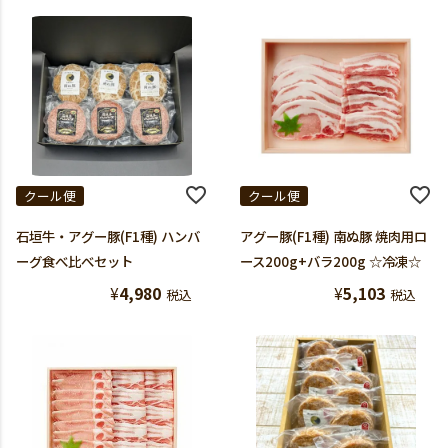
クール便
クール便
石垣牛・アグー豚(F1種) ハンバ
アグー豚(F1種) 南ぬ豚 焼肉用ロ
ーグ食べ比べセット
ース200g+バラ200g ☆冷凍☆
¥
4,980
¥
5,103
税込
税込