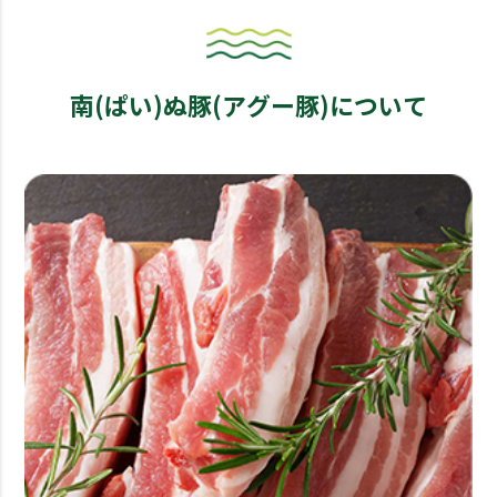
南(ぱい)ぬ豚(アグー豚)について