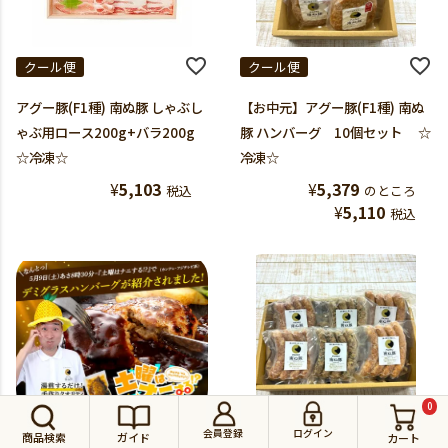
クール便
クール便
アグー豚(F1種) 南ぬ豚 しゃぶし
【お中元】アグー豚(F1種) 南ぬ
ゃぶ用ロース200g+バラ200g
豚 ハンバーグ 10個セット ☆
☆冷凍☆
冷凍☆
¥
5,103
¥
5,379
税込
のところ
¥
5,110
税込
0
クール便
クール便
会員登録
ログイン
商品検索
ガイド
カート