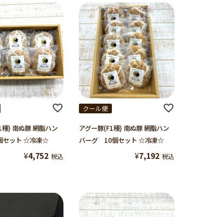
クール便
1種) 南ぬ豚 網脂ハン
アグー豚(F1種) 南ぬ豚 網脂ハン
個セット ☆冷凍☆
バーグ 10個セット ☆冷凍☆
¥
4,752
¥
7,192
税込
税込