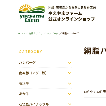
HOME
商品カテゴリ
ハンバーグ
網脂ハンバーグ
網脂
CATEGORY
ハンバーグ
南ぬ豚（アグー豚）
石垣牛
12
件中
1
-
12
件表
あか牛
石垣島パイナップル