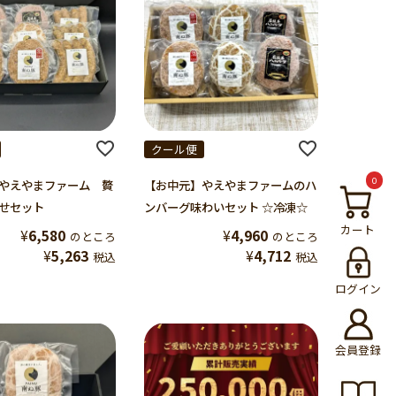
クール便
0
やえやまファーム 贅
【お中元】やえやまファームのハ
せセット
ンバーグ味わいセット ☆冷凍☆
カート
¥
6,580
¥
4,960
のところ
のところ
¥
5,263
¥
4,712
税込
税込
ログイン
会員登録