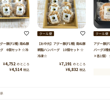
クール便
クール便
ー豚(F1種) 南ぬ豚
【お中元】アグー豚(F1種) 南ぬ豚
アグー豚(F
グ 6個セット ☆冷
網脂ハンバーグ 10個セット ☆
バーグ3種
冷凍☆
×各1個）
¥
4,752
¥
7,191
のところ
のところ
¥
4,514
¥
6,832
税込
税込
示