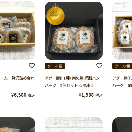
クール便
クール便
ーム 贅沢詰め合わ
アグー豚(F1種) 南ぬ豚 網脂ハン
アグー豚(F
バーグ 2個セット ☆冷凍☆
バーグ 6
¥
6,580
¥
1,598
税込
税込