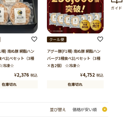
ガイド
クール便
1種) 南ぬ豚 網脂ハン
アグー豚(F1種) 南ぬ豚 網脂ハン
食べ比べセット（3種
バーグ3種食べ比べセット（3種
 ☆冷凍☆
×各2個） ☆冷凍☆
¥
2,376
¥
4,752
税込
税込
在庫切れ
在庫切れ