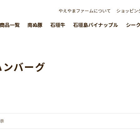
やえやまファームについて
ショッピン
商品一覧
南ぬ豚
石垣牛
石垣島パイナップル
シー
ハンバーグ
示