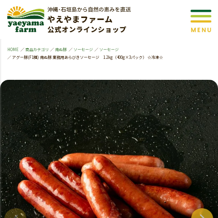
HOME
商品カテゴリ
南ぬ豚
ソーセージ
ソーセージ
アグー豚(F1種) 南ぬ豚 業務用あらびきソーセージ 1.2kg（400g×3パック） ☆冷凍☆