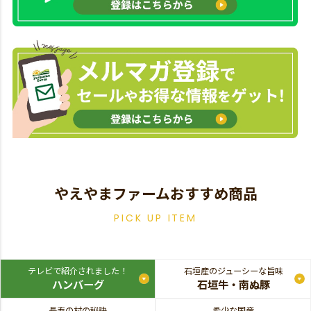
やえやまファームおすすめ商品
PICK UP ITEM
テレビで紹介されました！
石垣産のジューシーな旨味
ハンバーグ
石垣牛・南ぬ豚
長寿の村の秘訣
希少な国産