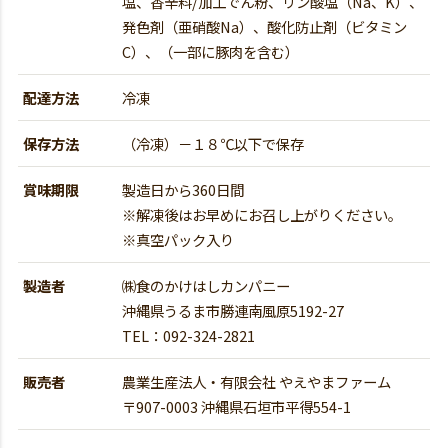
塩、香辛料/加工でん粉、リン酸塩（Na、K）、
発色剤（亜硝酸Na）、酸化防止剤（ビタミン
C）、（一部に豚肉を含む）
配達方法
冷凍
保存方法
（冷凍）－１８℃以下で保存
賞味期限
製造日から360日間
※解凍後はお早めにお召し上がりください。
※真空パック入り
製造者
㈱食のかけはしカンパニー
沖縄県うるま市勝連南風原5192-27
TEL：092-324-2821
販売者
農業生産法人・有限会社 やえやまファーム
〒907-0003 沖縄県石垣市平得554-1