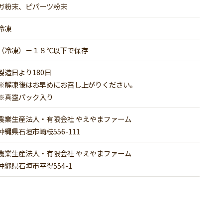
ガ粉末、ピパーツ粉末
冷凍
（冷凍）－１８℃以下で保存
製造日より180日
※解凍後はお早めにお召し上がりください。
※真空パック入り
農業生産法人・有限会社 やえやまファーム
沖縄県石垣市崎枝556-111
農業生産法人・有限会社 やえやまファーム
沖縄県石垣市平得554-1