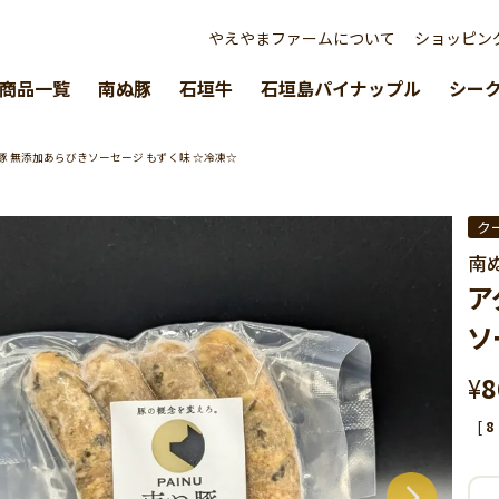
やえやまファームについて
ショッピン
商品一覧
南ぬ豚
石垣牛
石垣島パイナップル
シー
南ぬ豚 無添加あらびきソーセージ もずく味 ☆冷凍☆
ク
南
ア
ソ
¥
8
[
8