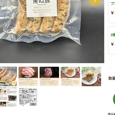
プ
￥
3
￥
商品