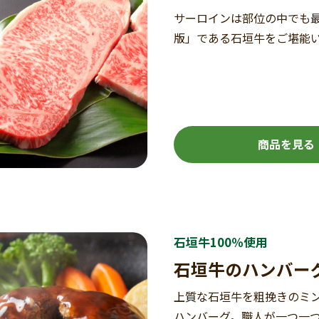
サーロインは部位の中でも
版」である石垣牛をご堪能
商品を見る
石垣牛100％使用
石垣牛のハンバー
上質な石垣牛を粗挽きのミ
ハンバーグ。職人が一つ一