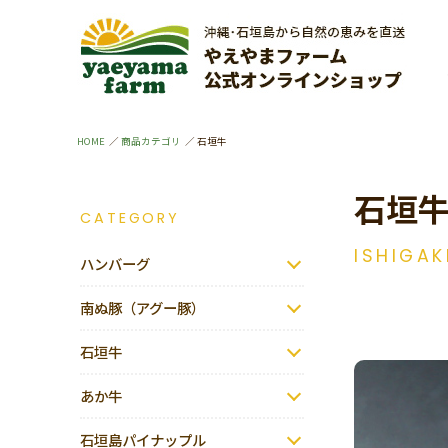
HOME
商品カテゴリ
石垣牛
石垣
CATEGORY
ISHIGAK
ハンバーグ
南ぬ豚（アグー豚）
石垣牛
あか牛
石垣島パイナップル