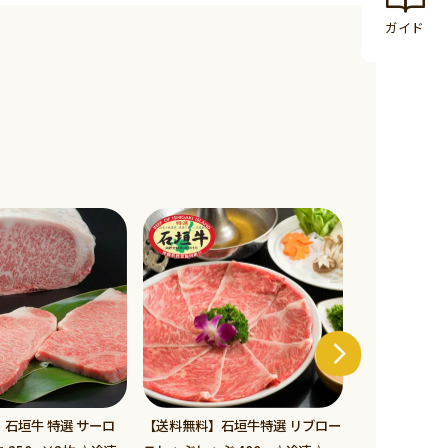
ガイド
石垣牛 特選 サーロ
【送料無料】石垣牛特選 リブロー