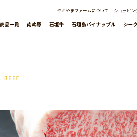
やえやまファームについて
ショッピン
商品一覧
南ぬ豚
石垣牛
石垣島パイナップル
シー
牛
I BEEF