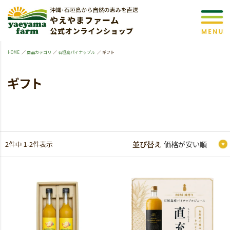
HOME
商品カテゴリ
石垣島パイナップル
ギフト
ギフト
2
件中
1
-
2
件表示