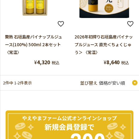
贅熟 石垣島産パイナップルジュ
2026年初搾り石垣島産パイナッ
ース(100%) 500ml 2本セット
プルジュース 直充＜ちょくじゅ
〈常温〉
う＞ 〈常温〉
¥
4,320
¥
8,640
税込
税込
2
件中
1
-
2
件表示