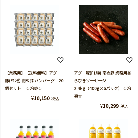
【業務用】【送料無料】アグー
アグー豚(F1種) 南ぬ豚 業務用あ
豚(F1種) 南ぬ豚 ハンバーグ 20
らびきソーセージ
個セット ☆冷凍☆
2.4kg（400g×6パック） ☆冷
凍☆
¥
10,150
税込
¥
10,299
税込