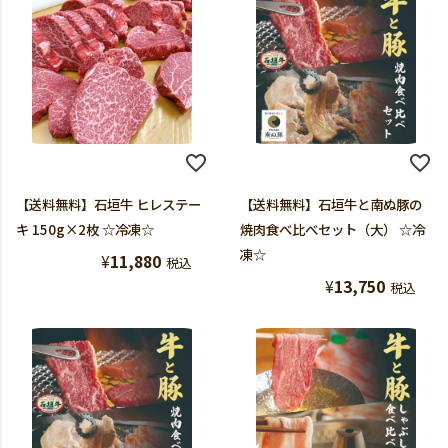
【送料無料】石垣牛 ヒレステー
【送料無料】石垣牛と南ぬ豚の
キ 150g×2枚 ☆冷凍☆
焼肉食べ比べセット（大） ☆冷
凍☆
¥
11,880
税込
¥
13,750
税込