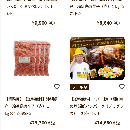
しゃぶしゃぶ食べ比べセット
産 冷凍島唐辛子（赤）１kg ☆
（小）
冷凍☆
¥
9,900
¥
8,640
税込
税込
クール便
【業務用】【送料無料】沖縄県
【送料無料】アグー豚(F1種) 南
産 冷凍島唐辛子（赤）１
ぬ豚 湯煎ハンバーグ（デミグラ
kg×4 ☆冷凍☆
ス） 20個セット
¥
29,300
¥
14,680
税込
税込