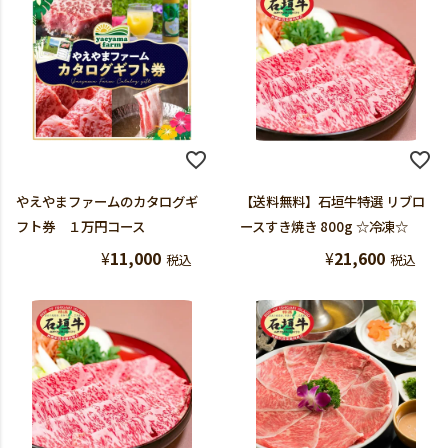
やえやまファームのカタログギ
【送料無料】石垣牛特選 リブロ
フト券 １万円コース
ースすき焼き 800g ☆冷凍☆
¥
11,000
¥
21,600
税込
税込