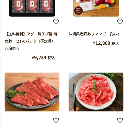
【送料無料】アグー豚(F1種) 南
沖縄県産訳ありマンゴー約4㎏
ぬ豚 ヒレ6パック（不定貫）
¥
12,800
税込
☆冷凍☆
¥
9,234
税込