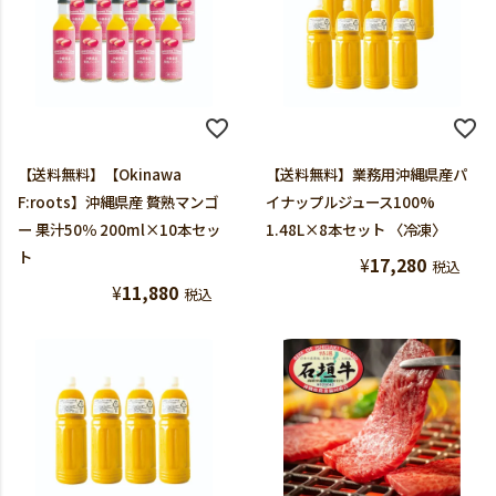
【送料無料】【Okinawa
【送料無料】業務用沖縄県産パ
F:roots】沖縄県産 贅熟マンゴ
イナップルジュース100%
ー 果汁50％ 200ml×10本セッ
1.48L×8本セット 〈冷凍〉
ト
¥
17,280
税込
¥
11,880
税込