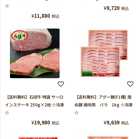
☆
¥
9,720
税込
¥
11,880
税込
【送料無料】石垣牛 特選 サーロ
【送料無料】アグー豚(F1種) 南
インステーキ 250g×2枚 ☆冷凍
ぬ豚 焼肉用 バラ 1kg ☆冷凍
☆
☆
¥
19,980
¥
9,639
税込
税込