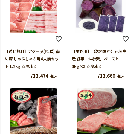
【送料無料】アグー豚(F1種) 南
【業務用】【送料無料】石垣島
ぬ豚 しゃぶしゃぶ用4人前セッ
産 紅芋「沖夢紫」ペースト
ト 1.2kg ☆冷凍☆
3kg×3 ☆冷凍☆
¥
12,474
¥
12,660
税込
税込