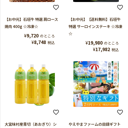
【お中元】石垣牛 特選 肩ロース
【お中元】【送料無料】石垣牛
焼肉 400g ☆冷凍☆
特選 サーロインステーキ ☆冷凍
☆
¥
9,720
のところ
¥
8,748
¥
19,980
税込
のところ
¥
17,982
税込
大宜味村産青切（あおぎり）シ
やえやまファームの目録ギフト