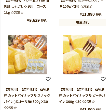
【送料無料】アグー豚(F1種) 南
【送料無料】あか牛ヒレステー
ぬ豚 しゃぶしゃぶ用 ロース
キ 150g×2枚 ☆冷凍☆
1kg ☆冷凍☆
¥
11,880
税込
¥
9,639
税込
在庫切れ
【業務用】【送料無料】 石垣島
【業務用】【送料無料】 石垣島
産 カットパイナップル スナック
産 カットパイナップル ピーチパ
パイン(ボゴール種) 300g×30
イン 300g×30 ☆冷凍☆
☆冷凍☆
¥
41,000
税込