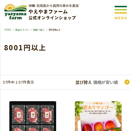
HOME
商品カテゴリ
価格で選ぶ
8001円以上
8001円以上
57
件中
1
-
57
件表示