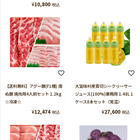
¥
10,800
税込
【送料無料】アグー豚(F1種) 南
大宜味村産青切シークヮーサー
ぬ豚 焼肉用4人前セット 1.2kg
ジュース(100%)業務用 1.48L 1
☆冷凍☆
ケース8本セット〈常温〉
¥
12,474
¥
27,600
税込
税込