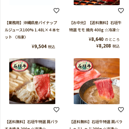
【業務用】沖縄県産パイナップ
【お中元】【送料無料】石垣牛
ルジュース100% 1.48L×４本セ
特選 モモ 焼肉 400g ☆冷凍☆
ット 〈冷凍〉
¥
8,640
のところ
¥
8,208
¥
9,504
税込
税込
【送料無料】石垣牛特選 肩バラ
【送料無料】石垣牛特選 肩バラ
すき焼き 200g ☆冷凍☆
しゃぶしゃぶ 200g ☆冷凍☆