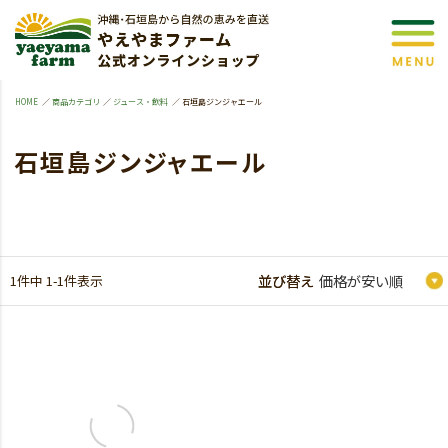
HOME
商品カテゴリ
ジュース・飲料
石垣島ジンジャエール
石垣島ジンジャエール
1
件中
1
-
1
件表示