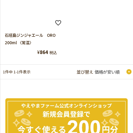
石垣島ジンジャエール ORO
200ml 〈常温〉
¥
864
税込
1
件中
1
-
1
件表示