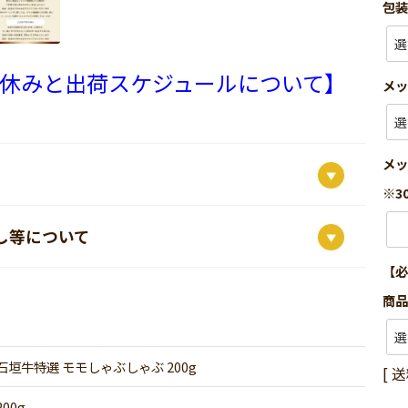
包
休みと出荷スケジュールについて】
メ
メ
※3
し等について
【
商品
石垣牛特選 モモしゃぶしゃぶ 200g
送
200g