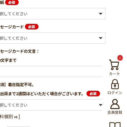
装紙
ッセージカード
ッセージカードの文言：
0
0文字まで
カート
必須】着日指定不可。
ログイン
出荷まで2週間ほどいただく場合がございます。
会員登録
料個別
¥
0