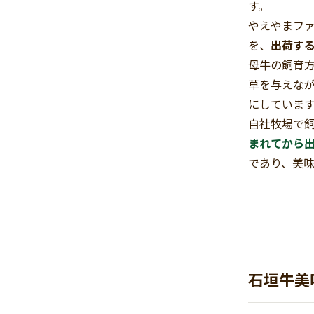
す。
やえやまフ
を、
出荷す
母牛の飼育
草を与えな
にしています
自社牧場で
まれてから
であり、美味
石垣牛美