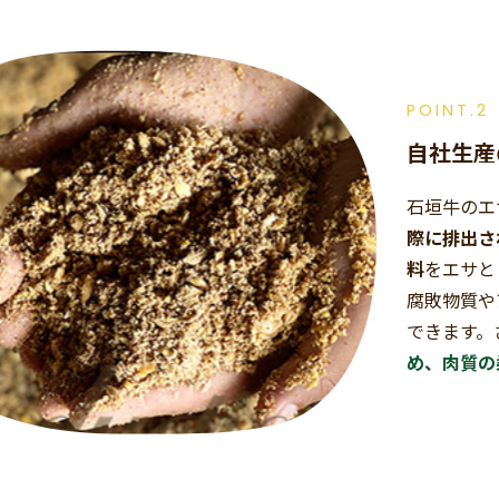
POINT.2
自社生産
石垣牛のエ
際に排出さ
料
をエサと
腐敗物質や
できます。
め、肉質の