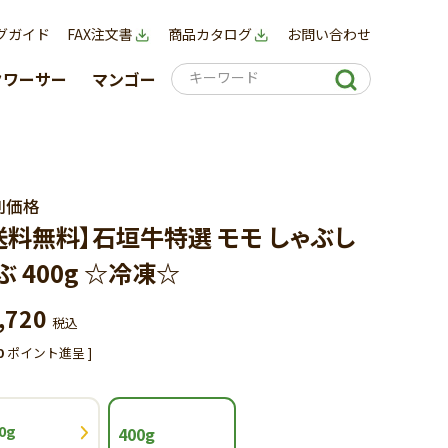
グガイド
FAX注文書
商品カタログ
お問い合わせ
クワーサー
マンゴー
別価格
送料無料】石垣牛特選 モモ しゃぶし
ぶ 400g ☆冷凍☆
,720
税込
0
ポイント進呈 ]
0g
400g