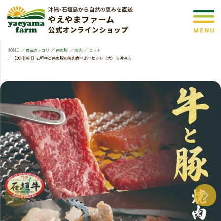
HOME
商品カテゴリ
南ぬ豚
焼肉
セット
【送料無料】石垣牛と南ぬ豚の焼肉食べ比べセット（大） ☆冷凍☆