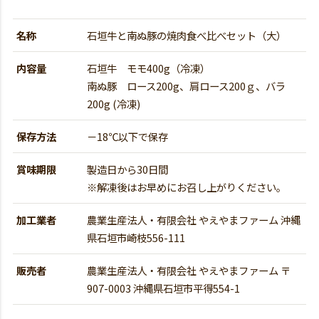
名称
石垣牛と南ぬ豚の焼肉食べ比べセット（大）
内容量
石垣牛 モモ400g（冷凍）
南ぬ豚 ロース200g、肩ロース200ｇ、バラ
200g (冷凍)
保存方法
－18℃以下で保存
賞味期限
製造日から30日間
※解凍後はお早めにお召し上がりください。
加工業者
農業生産法人・有限会社 やえやまファーム 沖縄
県石垣市崎枝556-111
販売者
農業生産法人・有限会社 やえやまファーム 〒
907-0003 沖縄県石垣市平得554-1