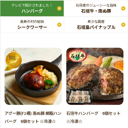
テレビで紹介されました！
石垣産のジューシーな旨味
ハンバーグ
石垣牛・南ぬ豚
長寿の村の秘訣
希少な国産
シークワーサー
石垣島パイナップル
アグー豚(F1種) 南ぬ豚 網脂ハン
石垣牛ハンバーグ 6個セット
バーグ 6個セット ☆冷凍☆
☆冷凍☆