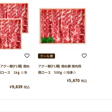
クール便
グー豚(F1種) 南ぬ
アグー豚(F1種) 南ぬ豚 焼肉用
ロース 1kg ☆冷
肩ロース 500g ☆冷凍☆
¥
5,670
税込
¥
9,639
税込