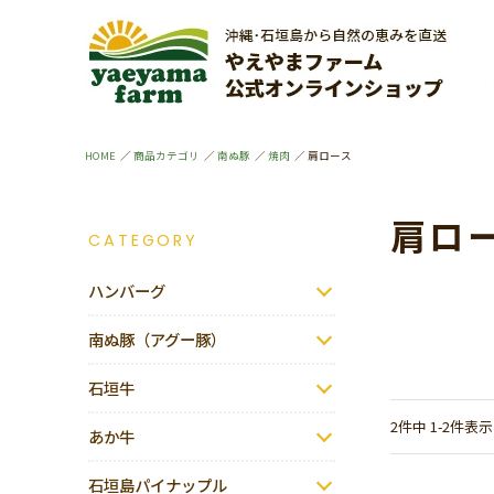
HOME
商品カテゴリ
南ぬ豚
焼肉
肩ロース
肩ロ
CATEGORY
ハンバーグ
南ぬ豚（アグー豚）
石垣牛
2
件中
1
-
2
件表示
あか牛
石垣島パイナップル