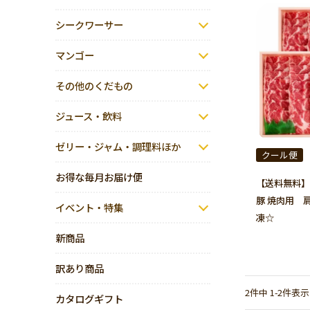
シークワーサー
マンゴー
その他のくだもの
ジュース・飲料
ゼリー・ジャム・調理料ほか
クール便
お得な毎月お届け便
【送料無料】ア
豚 焼肉用 肩
イベント・特集
凍☆
新商品
訳あり商品
2
件中
1
-
2
件表示
カタログギフト