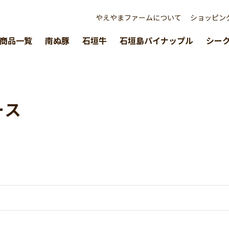
やえやまファームについて
ショッピン
商品一覧
南ぬ豚
石垣牛
石垣島パイナップル
シー
ース