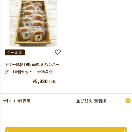
クール便
アグー豚(F1種) 南ぬ豚 ハンバー
グ 10個セット ☆冷凍☆
¥
5,380
税込
9
件中
1
-
9
件表示