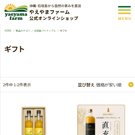
HOME
商品カテゴリ
石垣島パイナップル
ギフト
ギフト
2
件中
1
-
2
件表示