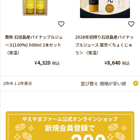
贅熟 石垣島産パイナップルジュ
2026年初搾り石垣島産パイナッ
ース(100%) 500ml 2本セット
プルジュース 直充＜ちょくじゅ
〈常温〉
う＞ 〈常温〉
¥
4,320
¥
8,640
税込
税込
2
件中
1
-
2
件表示