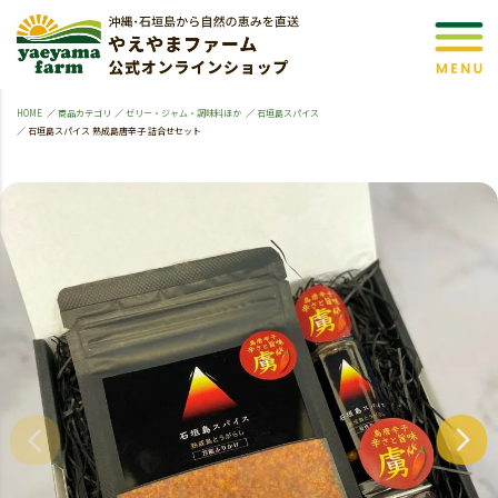
HOME
商品カテゴリ
ゼリー・ジャム・調味料ほか
石垣島スパイス
石垣島スパイス 熟成島唐辛子 詰合せセット