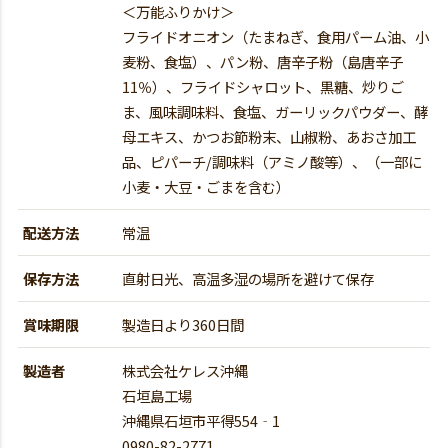
＜万能ふりかけ＞
フライドオニオン（たまねぎ、食用パーム油、小
麦粉、食塩）、パン粉、唐辛子粉（島唐辛子
11％）、フライドシャロット、黒糖、炒りご
ま、風味調味料、食塩、ガーリックパウダー、酵
母エキス、かつお節粉末、山椒粉、あおさ加工
品、ピパーチ/調味料（アミノ酸等）、（一部に
小麦・大豆・ごまを含む）
配送方法
常温
保存方法
直射日光、高温多湿の場所を避けて保存
賞味期限
製造日より360日間
製造者
株式会社ケレス沖縄
石垣島工場
沖縄県石垣市平得554‐1
0980-82-2771