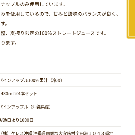
イナップルのみ使用しています。
のみを使用しているので、甘みと酸味のバランスが良く、
です。
整、夏搾り限定の100％ストレートジュースです。
なります。
パインアップル100％果汁（冷凍）
1480ml×4本セット
パインアップル（沖縄県産）
製造日より1080日
（株）ケレス沖縄 沖縄県国頭郡大宜味村字田港１０４３番地