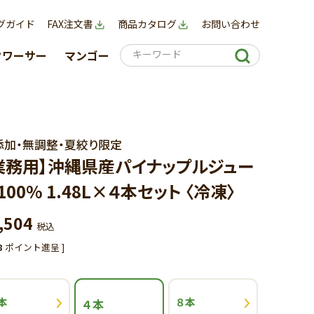
グガイド
FAX注文書
商品カタログ
お問い合わせ
クワーサー
マンゴー
添加・無調整・夏絞り限定
業務用】沖縄県産パイナップルジュー
100% 1.48L×４本セット 〈冷凍〉
,504
税込
8
ポイント進呈 ]
本
８本
４本