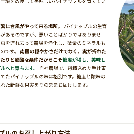
で土壌を改良して美味しいパイナップルを育ててい
頻繁に台風がやって来る場所。
パイナップルの生育
響があるのですが、悪いことばかりではありませ
害虫を連れ去って農場を浄化し、微量のミネラルも
るのです。
南国の穏やかさだけでなく、実が折れた
れたりと過酷な条件だからこそ
糖度が増し、美味し
プルへと育ちます。
自社農場で、丹精込めた手仕事
育てたパイナップルの味は格別です。糖度と酸味の
取れた新鮮な果実をそのままお届けします。
プルのお召し上がり方法