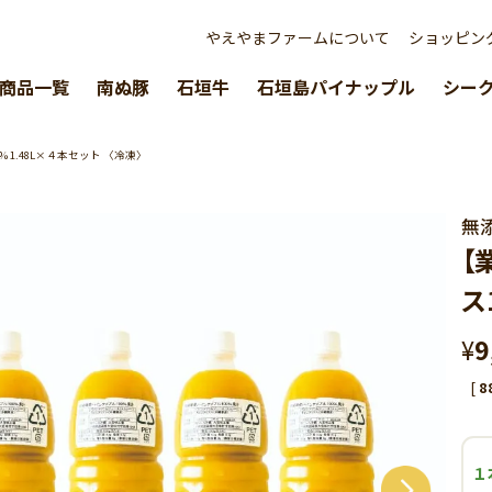
やえやまファームについて
ショッピン
商品一覧
南ぬ豚
石垣牛
石垣島パイナップル
シー
1.48L×４本セット 〈冷凍〉
無
【
ス
¥
9
[
8
１