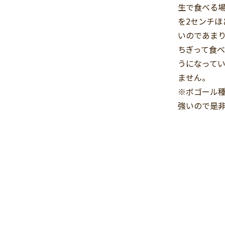
生で食べる
を2センチほ
いのであま
ちぎって食
うになって
ません。
※ボゴール種
強いので是