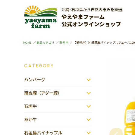
HOME
商品カテゴリ
業務用
【業務用】沖縄県産パイナップルジュース100% 
CATEGORY
ハンバーグ
南ぬ豚（アグー豚）
石垣牛
あか牛
石垣島パイナップル