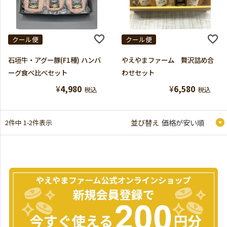
クール便
クール便
石垣牛・アグー豚(F1種) ハンバ
やえやまファーム 贅沢詰め合
ーグ食べ比べセット
わせセット
¥
4,980
¥
6,580
税込
税込
2
件中
1
-
2
件表示